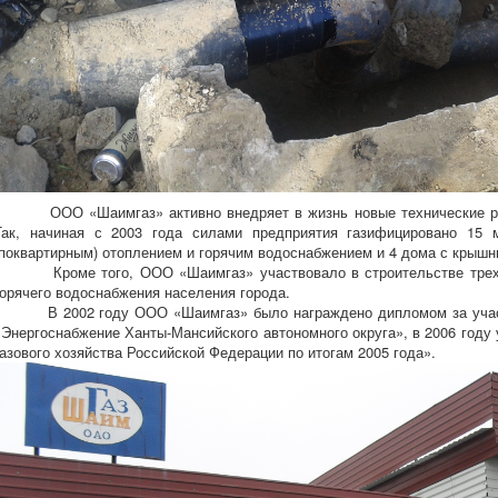
ООО «Шаимгаз» активно внедряет в жизнь новые технические разр
Так, начиная с 2003 года силами предприятия газифицировано 15 
(поквартирным) отоплением и горячим водоснабжением и 4 дома с крыш
Кроме того, ООО «Шаимгаз» участвовало в строительстве трех м
горячего водоснабжения населения города.
В 2002 году ООО «Шаимгаз» было награждено дипломом за участи
«Энергоснабжение Ханты-Мансийского автономного округа», в 2006 году
газового хозяйства Российской Федерации по итогам 2005 года».