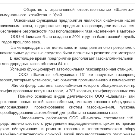
Общество с ограниченной ответственностью «Шаимгаз» отн
коммунального хозяйства г. Урай.
Основными функциями предприятия являются снабжение населени
сжиженным газом, поддержание городских газораспределительных сет
обеспечение безопасности при использовании газа населением в бытовых
ООО «Шаимгаз» было создано в 2001 году на базе газовой службы г
х годов прошлого века.
За четырнадцать лет деятельности предприятия оно претерпело се
значительные денежные средства были вложены в развитие его материа
В настоящее время предприятие располагает газонаполнительной с
углеводородных газов объемом 84 тн.
Успешно функционирует автомобильная газозаправочная станция.
ООО «Шаимгаз» обслуживает 131 км наружных газопроводов, 
газорегуляторных установок, 145 объектов промышленного и коммерческо
Жилой фонд, системы газоснабжения которого обслуживаются предп
газифицированных попутным газом, и 727 квартир, газифицированных сж
Помимо основных видов деятельности ООО «Шаимгаз» занима
прокладке новых сетей газоснабжения, монтажу газового оборудован
теплоснабжения, проектированию систем газоснабжения, пускон
переоборудованию автомобилей для работы на сжиженном газе.
Численность работников ООО «Шаимгаз» составляет 115 чело
представлено шестью структурными подразделениями: цехом по произво
цехом обслуживания и ремонта газового и теплотехнического обор
аварийно-диспетчерской службой, базой производственного обслуживан