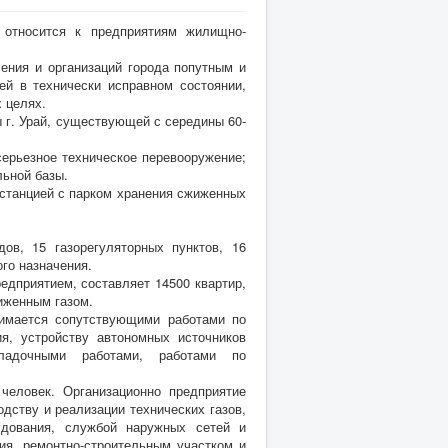
осится к предприятиям жилищно-
я и организаций города попутным и
ей в технически исправном состоянии,
 целях.
. Урай, существующей с середины 60-
рьезное техническое перевооружение;
льной базы.
танцией с парком хранения сжиженных
15 газорегуляторных пунктов, 16
го назначения.
риятием, составляет 14500 квартир,
иженным газом.
ется сопутствующими работами по
ия, устройству автономных источников
аладочными работами, работами по
век. Организационно предприятие
дству и реализации технических газов,
удования, службой наружных сетей и
ия, ремонтно-строительным участком и