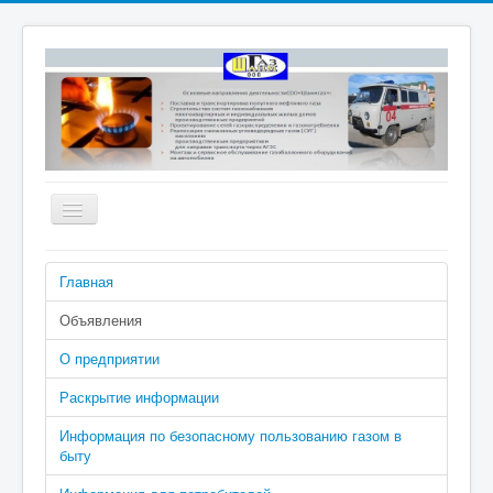
Включить/
выключить
навигацию
Номера телефонов аварийно-
Главная
диспетчерской службы: 04 (040 с
сотового), 2-02-04
Объявления
О предприятии
Раскрытие информации
Информация по безопасному пользованию газом в
быту