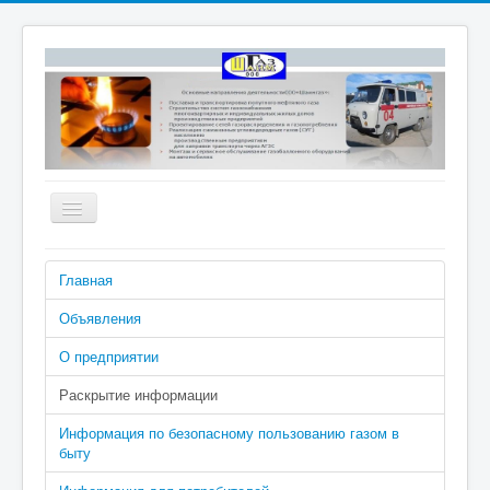
Включить/
выключить
навигацию
Номера телефонов аварийно-
Главная
диспетчерской службы: 04 (040 с
сотового), 2-02-04
Объявления
О предприятии
Раскрытие информации
Информация по безопасному пользованию газом в
быту