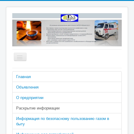
Включить/
выключить
навигацию
Номера телефонов аварийно-
Главная
диспетчерской службы: 04 (040 с
сотового), 2-02-04
Объявления
О предприятии
Раскрытие информации
Информация по безопасному пользованию газом в
быту