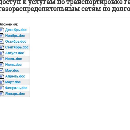
доступ к услугам по транспортировке га
газораспределительным сетям по долг
Вложения:
Декабрь.doc
Ноябрь.doc
Октябрь.doc
Сентябрь.doc
Август.doc
Июль.doc
Июнь.doc
Май.doc
Апрель.doc
Март.doc
Февраль.doc
Январь.doc