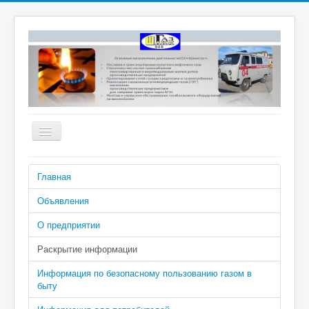
Включить/
выключить
навигацию
Номера телефонов аварийно-
Главная
диспетчерской службы: 04 (040 с
сотового), 2-02-04
Объявления
О предприятии
Раскрытие информации
Информация по безопасному пользованию газом в
быту