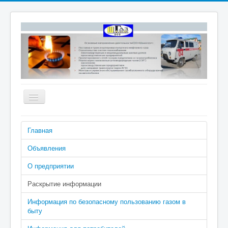
Включить/
выключить
навигацию
Номера телефонов аварийно-
Главная
диспетчерской службы: 04 (040 с
сотового), 2-02-04
Объявления
О предприятии
Раскрытие информации
Информация по безопасному пользованию газом в
быту