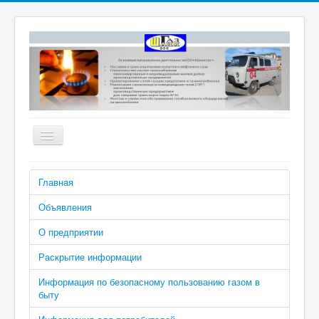
Включить/
выключить
навигацию
Номера телефонов аварийно-
Главная
диспетчерской службы: 04 (040 с
сотового), 2-02-04
Объявления
О предприятии
Раскрытие информации
Информация по безопасному пользованию газом в
быту