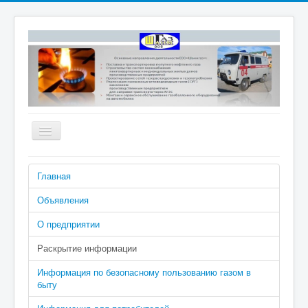
Включить/
выключить
навигацию
Номера телефонов аварийно-
Главная
диспетчерской службы: 04 (040 с
сотового), 2-02-04
Объявления
О предприятии
Раскрытие информации
Информация по безопасному пользованию газом в
быту