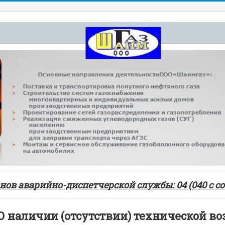
ов аварийно-диспетчерской службы: 04 (040 с сот
О наличии (отсутствии) технической в