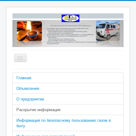
Включить/
выключить
навигацию
Номера телефонов аварийно-
Главная
диспетчерской службы: 04 (040 с
сотового), 2-02-04
Объявления
О предприятии
Раскрытие информации
Информация по безопасному пользованию газом в
быту