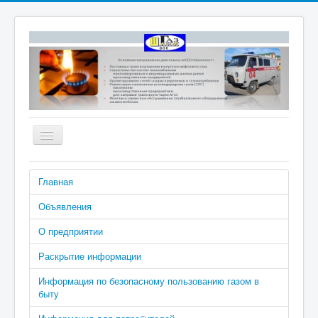
Включить/
выключить
навигацию
Номера телефонов аварийно-
Главная
диспетчерской службы: 04 (040 с
сотового), 2-02-04
Объявления
О предприятии
Раскрытие информации
Информация по безопасному пользованию газом в
быту