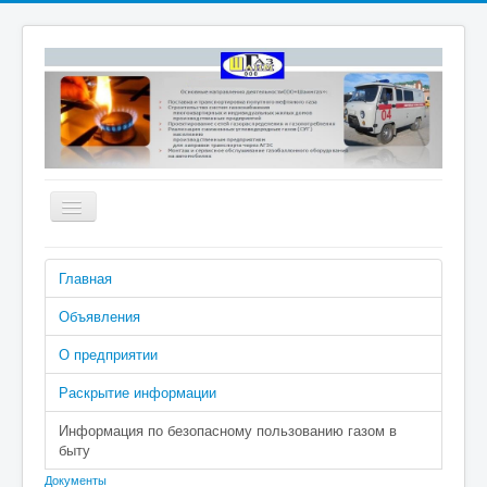
Включить/
выключить
навигацию
Номера телефонов аварийно-
Главная
диспетчерской службы: 04 (040 с
сотового), 2-02-04
Объявления
О предприятии
Раскрытие информации
Информация по безопасному пользованию газом в
быту
Документы