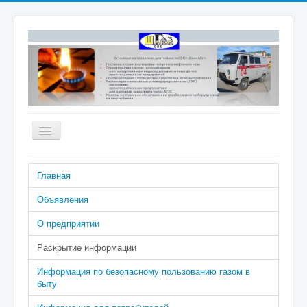
Включить/
выключить
навигацию
Номера телефонов аварийно-
Главная
диспетчерской службы: 04 (040 с
сотового), 2-02-04
Объявления
О предприятии
Раскрытие информации
Информация по безопасному пользованию газом в
быту