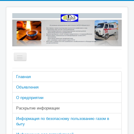
Включить/
выключить
навигацию
Номера телефонов аварийно-
Главная
диспетчерской службы: 04 (040 с
сотового), 2-02-04
Объявления
О предприятии
Раскрытие информации
Информация по безопасному пользованию газом в
быту